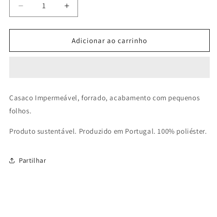
Diminuir
Aumentar
a
a
quantidade
quantidade
de
de
Adicionar ao carrinho
Casaco
Casaco
Impermeável
Impermeável
Menina
Menina
–
–
Aquaflavia
Aquaflavia
Casaco Impermeável, forrado, acabamento com pequenos
–
–
folhos.
Vermelho
Vermelho
Produto sustentável. Produzido em Portugal. 100% poliéster.
Partilhar