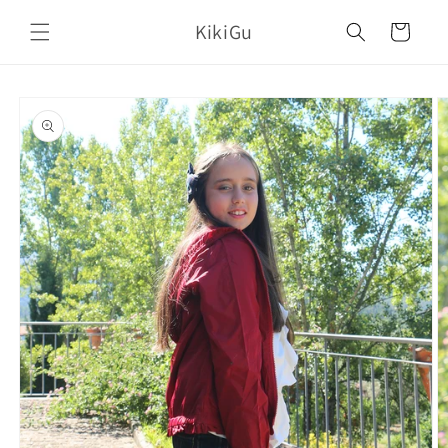
Saltar
para o
KikiGu
Carrinho
conteúdo
Saltar para
a
informação
do produto